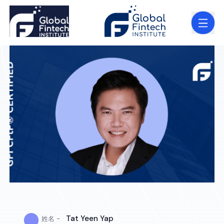
●
Tat Yeen Yap
姓名 -