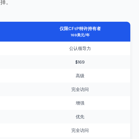
选择。
仅限CFtP特许持有者
169美元/年
公认领导力
$169
高级
完全访问
增强
优先
完全访问