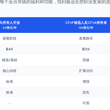
每个会员等级的福利和功能，找到最适合您职业发展的
向所有人开放
CFtP候选人及CFtA持有者
49美元/年
129美元/年
探索阶段
发展路径
$49
$129
精选/基础
高级
核心内容
扩展访问
标准
增强
标准
优先
—
可用