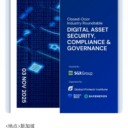
<地点>新加坡