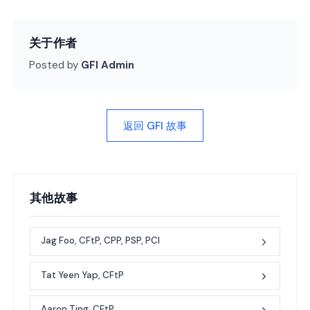
关于作者
Posted by
GFI Admin
返回 GFI 故事
其他故事
Jag Foo, CFtP, CPP, PSP, PCI
Tat Yeen Yap, CFtP
Aaron Ting, CFtP