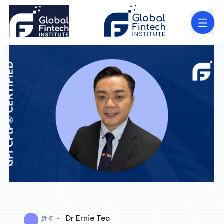
●
Dr Ernie Teo
姓名 -